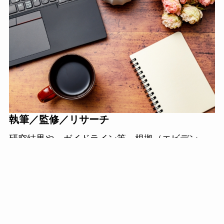
執筆／監修／リサーチ
研究結果や、ガイドライン等、根拠（エビデン
ス）に基づく情報発信をお手伝いします。
メニュー
Privacy Policy
管理栄養士は、英文での筆頭論文執筆や大学・市
民講座等での講義経験もあり、webライターとして
の執筆も行なっています。専門知識を一般の方に
わかりやすく伝えることに定評があります。